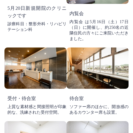
5月20日新規開院のクリニ
内覧会
ックです
内覧会 は5月16日（土）17日
診療科目：整形外科・リハビリ
（日）に開催し、約250名の近
テーション科
隣住民の方々にご来院いただき
ました。
待合室
受付・待合室
ソファー席のほかに、開放感の
上質な素材感と間接照明が印象
あるカウンター席も設置。
的な、洗練された受付空間。