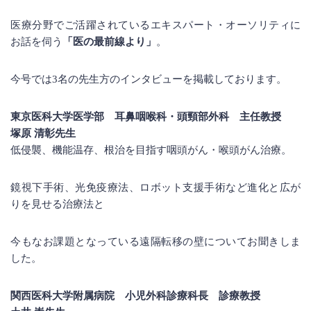
医療分野でご活躍されているエキスパート・オーソリティに
お話を伺う
「医の最前線より」
。
今号では3名の先生方のインタビューを掲載しております。
東京医科大学医学部 耳鼻咽喉科・頭頸部外科 主任教授
塚原 清彰先生
低侵襲、機能温存、根治を目指す咽頭がん・喉頭がん治療。
鏡視下手術、光免疫療法、ロボット支援手術など進化と広が
りを見せる治療法と
今もなお課題となっている遠隔転移の壁についてお聞きしま
した。
関西医科大学附属病院 小児外科
診療科長
診療教授